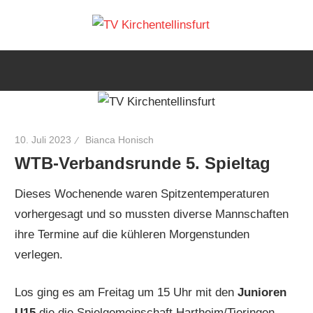
Zum
TV
Inhalt
Wir
springen
lieben
Kirchen
Tennis
10. Juli 2023
Bianca Honisch
WTB-Verbandsrunde 5. Spieltag
Dieses Wochenende waren Spitzentemperaturen
vorhergesagt und so mussten diverse Mannschaften
ihre Termine auf die kühleren Morgenstunden
verlegen.
Los ging es am Freitag um 15 Uhr mit den
Junioren
U15
die die Spielgemeinschaft Hartheim/Tieringen