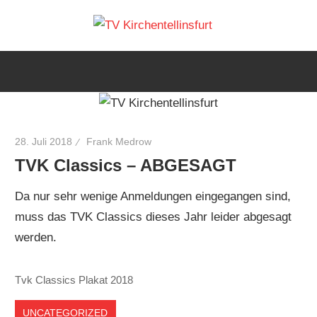
Zum
TV
Inhalt
Wir
springen
lieben
Kirchen
Tennis
28. Juli 2018
Frank Medrow
TVK Classics – ABGESAGT
Da nur sehr wenige Anmeldungen eingegangen sind,
muss das TVK Classics dieses Jahr leider abgesagt
werden.
Tvk Classics Plakat 2018
UNCATEGORIZED