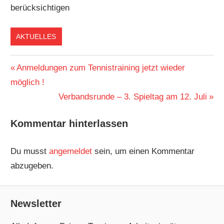
berücksichtigen
AKTUELLES
Beitragsnavigation
Vorheriger
Anmeldungen zum Tennistraining jetzt wieder
Beitrag:
möglich !
Nächster
Verbandsrunde – 3. Spieltag am 12. Juli
Beitrag:
Kommentar hinterlassen
Du musst
angemeldet
sein, um einen Kommentar
abzugeben.
Newsletter