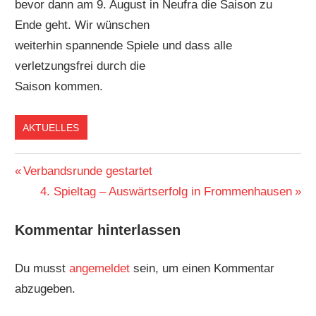
bevor dann am 9. August in Neufra die Saison zu
Ende geht. Wir wünschen
weiterhin spannende Spiele und dass alle
verletzungsfrei durch die
Saison kommen.
AKTUELLES
Beitragsnavigation
Vorheriger
Verbandsrunde gestartet
Beitrag:
Nächster
4. Spieltag – Auswärtserfolg in Frommenhausen
Beitrag:
Kommentar hinterlassen
Du musst
angemeldet
sein, um einen Kommentar
abzugeben.