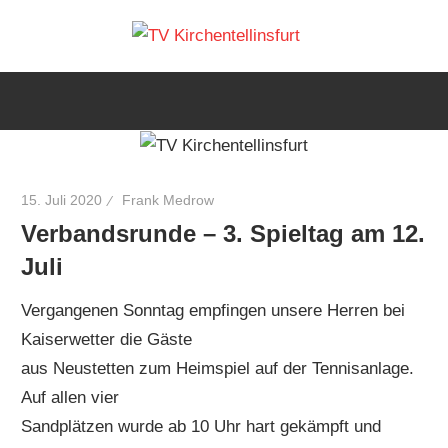
Zum
TV
Inhalt
Wir
springen
lieben
Kirchen
Tennis
15. Juli 2020
Frank Medrow
Verbandsrunde – 3. Spieltag am 12.
Juli
Vergangenen Sonntag empfingen unsere Herren bei
Kaiserwetter die Gäste
aus Neustetten zum Heimspiel auf der Tennisanlage.
Auf allen vier
Sandplätzen wurde ab 10 Uhr hart gekämpft und